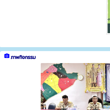
camera_alt
ภาพกิจกรรม