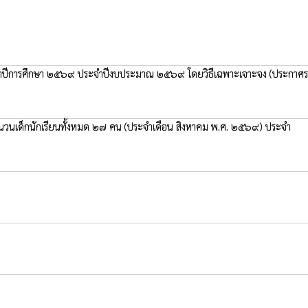
น ประจำปีการศึกษา ๒๕๖๙ ประจำปีงบประมาณ ๒๕๖๙ โดยวิธีเฉพาะเจาะจง
(ประกาศร
 จำนวนเด็กนักเรียนทั้งหมด ๒๗ คน (ประจำเดือน สิงหาคม พ.ศ. ๒๕๖๙) ประจำ