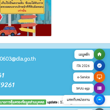
home
เมนูหลัก
0603@dla.go.th
verified
ITA 2026
61
desktop_windows
e-Service
59261
view_list
ระบบ egp
แชทกับหน่วยงาน
บายการคุ้มครองข้อมูลส่วนบุคคล
update : 17 กรกฎาคม 2569