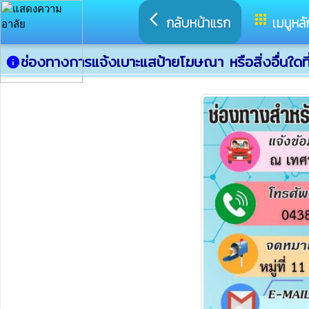
arrow_back_ios
apps
กลับหน้าแรก
เมนูหลั
ช่องทางการแจ้งเบาะแสป้ายโฆษณา หรือสิ่งอื่นใดท
info