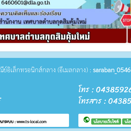
ษณีย์อิเล็กทรอนิกส์กลาง (อีเมลกลาง) :
saraban_0546
โทร : 0438592
โทรสาร : 0438
public
ฒนาระบบ :
www.ts-local.com
นโยบายเว็บไซต์
นโย