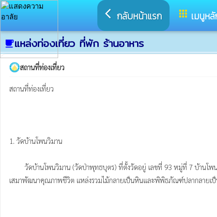
arrow_back_ios
apps
กลับหน้าแรก
เมนูหลั
แหล่งท่องเที่ยว ที่พัก ร้านอาหาร
local_cafe
สถานที่ท่องเที่ยว
สถานที่ท่องเที่ยว

1. วัดบ้านโพนวิมาน

        วัดบ้านโพนวิมาน (วัดป่าพุทธบุตร) ที่ตั้งวัดอยู่ เลขที่ 93 หมู่ที่ 7 บ้านโพนวิมาน ตำบลกุดสิมคุ้มใหม่ อำเภอเขาวง จังหวัดกาฬสินธุ์ มีพื้นที่ 6 ไร่ 3 งาน 68 ตารางวา จุดเด่นของวัดบ้านโพนวิมาน คือ เป็นศูนย์ปฏิบัติธรรม ศูนย์พัฒนาคุณธรรม ศูนย์
เสมาพัฒนาคุณภาพชีวิต แหล่งรวมไม้กลายเป็นหินและพิพิธภัณฑ์ปลากลายเป็นห