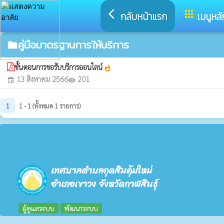
arrow_back_ios
apps
กลับหน้าแรก
เมนูหลั
คู่มือมาตรฐานการให้บริการ
folder
ขั้นตอนการขอรับบริการออนไลน์
whatshot
13 สิงหาคม 2566
201
event
visibility
1
1 - 1 (ทั้งหมด 1 รายการ)
เทศบาลตำบลกุดสิมคุ้มใหม่
อำเภอเขาวง จังหวัดกาฬสินธุ์
ผู้ดูแลระบบ
พัฒนาระบบ