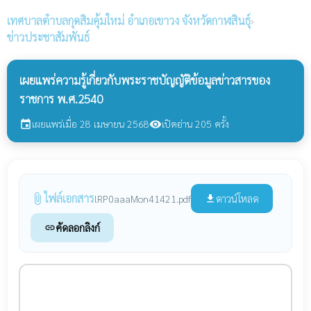
เทศบาลตำบลกุดสิมคุ้มใหม่
อำเภอเขาวง จังหวัดกาฬสินธุ์
›
ข่าวประชาสัมพันธ์
เผยแพร่ความรู้เกี่ยวกับพระราชบัญญัติข้อมูลข่าวสารของ
ราชการ พ.ศ.2540
เผยแพร่เมื่อ 28 เมษายน 2568
เปิดอ่าน 205 ครั้ง
event
visibility
ไฟล์เอกสาร
attach_file
ดาวน์โหลด
lRP0aaaMon41421.pdf
file_download
คัดลอกลิงก์
link